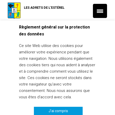
LES ADRETS DE L'ESTÉREL
Règlement général sur la protection
Accueil
des données
Non classé
A.I.P.E – Brocante « Coffre à jouets »-
Ce site Web utilise des cookies pour
Samedi 12 octobre 2019
améliorer votre expérience pendant que
votre navigation. Nous utilisons également
17 septembre 2019
des cookies tiers qui nous aident à analyser
et à comprendre comment vous utilisez le
PARTAGER
0
site. Ces cookies ne seront stockés dans
votre navigateur qu'avec votre
consentement. Nous nous assurons que
vous êtes d'accord avec cela.
J'ai compris