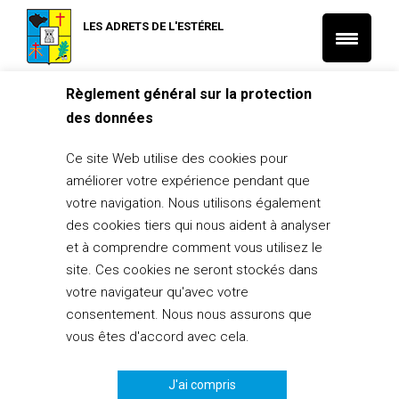
LES ADRETS DE L'ESTÉREL
Règlement général sur la protection
Accueil
des données
Non classé
Concours de Pétanque – Challenge
Ce site Web utilise des cookies pour
Emile Zordan – Samedi 20 juillet 2019
améliorer votre expérience pendant que
votre navigation. Nous utilisons également
27 juin 2019
des cookies tiers qui nous aident à analyser
et à comprendre comment vous utilisez le
PARTAGER
0
site. Ces cookies ne seront stockés dans
votre navigateur qu'avec votre
consentement. Nous nous assurons que
vous êtes d'accord avec cela.
J'ai compris