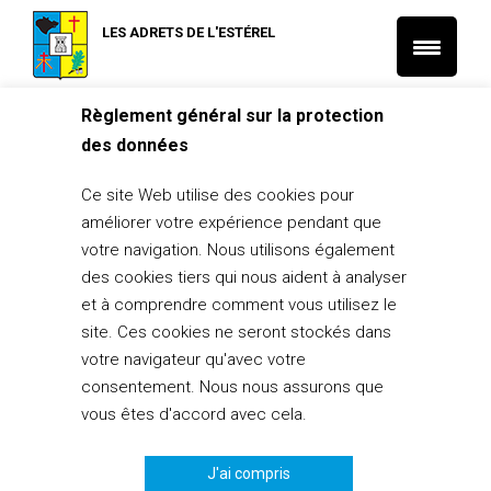
LES ADRETS DE L'ESTÉREL
Règlement général sur la protection
Accueil
des données
Assainissement Services Adréchois
Ce site Web utilise des cookies pour
20 octobre 2014
améliorer votre expérience pendant que
votre navigation. Nous utilisons également
PARTAGER
0
des cookies tiers qui nous aident à analyser
et à comprendre comment vous utilisez le
site. Ces cookies ne seront stockés dans
votre navigateur qu'avec votre
consentement. Nous nous assurons que
Les informations inscrites dans l’annuaire, concernant les
vous êtes d'accord avec cela.
artisans et commerçants adréchois, sont diffusées à leur
demande. La mairie diffuse l’information mais n’est ni
partenaire, ni garante de la prestation proposée.
J'ai compris