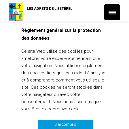
LES ADRETS DE L'ESTÉREL
Règlement général sur la protection
Accueil
des données
Estér’l Coiffure
Ce site Web utilise des cookies pour
20 octobre 2014
améliorer votre expérience pendant que
votre navigation. Nous utilisons également
PARTAGER
0
des cookies tiers qui nous aident à analyser
et à comprendre comment vous utilisez le
site. Ces cookies ne seront stockés dans
votre navigateur qu'avec votre
consentement. Nous nous assurons que
Les informations inscrites dans l’annuaire, concernant les
vous êtes d'accord avec cela.
artisans et commerçants adréchois, sont diffusées à leur
demande. La mairie diffuse l’information mais n’est ni
partenaire, ni garante de la prestation proposée.
J'ai compris