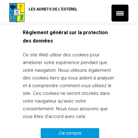
LES ADRETS DE L'ESTÉREL
Règlement général sur la protection
Accueil
des données
Docteur Filipecki
Ce site Web utilise des cookies pour
20 octobre 2014
améliorer votre expérience pendant que
votre navigation. Nous utilisons également
PARTAGER
5
des cookies tiers qui nous aident à analyser
et à comprendre comment vous utilisez le
site. Ces cookies ne seront stockés dans
votre navigateur qu'avec votre
consentement. Nous nous assurons que
Les informations inscrites dans l’annuaire, concernant les
vous êtes d'accord avec cela.
artisans et commerçants adréchois, sont diffusées à leur
demande. La mairie diffuse l’information mais n’est ni
partenaire, ni garante de la prestation proposée.
J'ai compris