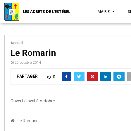
LES ADRETS DE L'ESTÉREL
MAIRIE
S
Accueil
MAIRIE
SÉCURITÉ
JEUNESSE
SANTÉ
ASSOCIATIONS
TOURISME
Le Romarin
20 octobre 2014
ET
ET VIE
PARTAGER
0
SOCIAL
LOCALE
Ouvert d’avril à octobre
Le Romarin