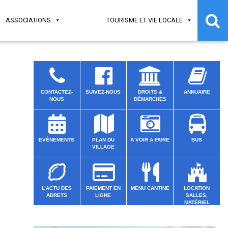
ASSOCIATIONS
TOURISME ET VIE LOCALE
CONTACTEZ-
SUIVEZ-NOUS
DROITS &
ANNUAIRE
NOUS
DÉMARCHES
EVÈNEMENTS
PLAN DU
A VOIR A FAIRE
BUS
VILLAGE
L’ACTU DES
PAIEMENT EN
MENU CANTINE
LOCATION
ADRETS
LIGNE
SALLES,
MATÉRIEL