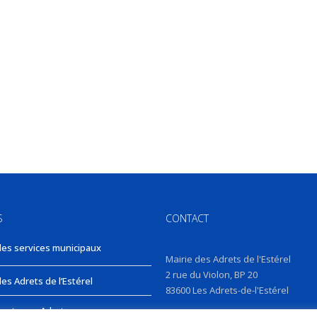
S
CONTACT
des services municipaux
Mairie des Adrets de l'Estérel
2 rue du Violon, BP 20
es Adrets de l’Estérel
83600 Les Adrets-de-l'Estérel
nts aux Adrets