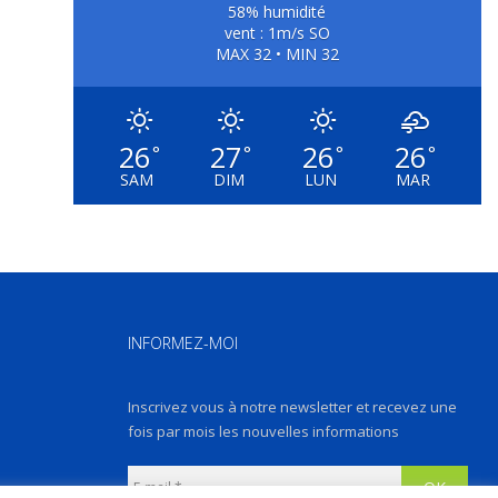
58% humidité
vent : 1m/s SO
MAX 32 • MIN 32
26
27
26
26
°
°
°
°
SAM
DIM
LUN
MAR
INFORMEZ-MOI
Inscrivez vous à notre newsletter et recevez une
fois par mois les nouvelles informations