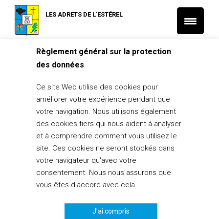
LES ADRETS DE L'ESTÉREL
Règlement général sur la protection
Accueil
des données
Taxi des Adrets
Ce site Web utilise des cookies pour
20 octobre 2014
améliorer votre expérience pendant que
votre navigation. Nous utilisons également
PARTAGER
0
des cookies tiers qui nous aident à analyser
et à comprendre comment vous utilisez le
site. Ces cookies ne seront stockés dans
votre navigateur qu'avec votre
7 places
consentement. Nous nous assurons que
Toutes distances 24h/24 et 7j/7
vous êtes d'accord avec cela.
Transports de malades assis
Tiers payant – Agréé assistances
J'ai compris
Véhicule climatisé