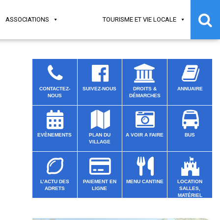
ASSOCIATIONS
TOURISME ET VIE LOCALE
CONTACTEZ-
SUIVEZ-NOUS
DROITS &
ANNUAIRE
NOUS
DÉMARCHES
EVÈNEMENTS
PLAN DU
A VOIR A FAIRE
BUS
VILLAGE
L’ACTU DES
PAIEMENT EN
MENU CANTINE
LOCATION
ADRETS
LIGNE
SALLES,
MATÉRIEL