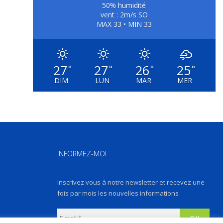
50% humidité
vent : 2m/s SO
MAX 33 • MIN 33
27
27
26
25
°
°
°
°
DIM
LUN
MAR
MER
INFORMEZ-MOI
Inscrivez vous à notre newsletter et recevez une
fois par mois les nouvelles informations