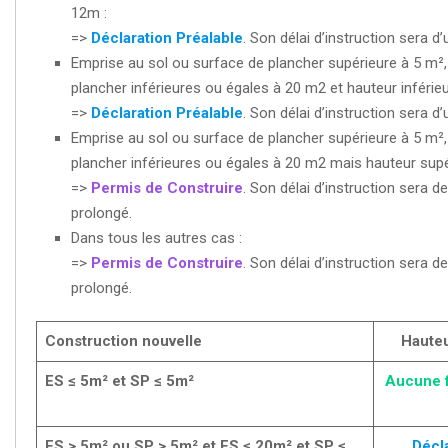
12m :
=>
Déclaration Préalable
. Son délai d’instruction sera 
Emprise au sol ou surface de plancher supérieure à 5 m²,
plancher inférieures ou égales à 20 m2 et hauteur inférie
=>
Déclaration Préalable
. Son délai d’instruction sera 
Emprise au sol ou surface de plancher supérieure à 5 m²,
plancher inférieures ou égales à 20 m2 mais hauteur supé
=>
Permis de Construire
. Son délai d’instruction sera 
prolongé.
Dans tous les autres cas :
=>
Permis de Construire
. Son délai d’instruction sera 
prolongé.
Construction nouvelle
Haute
ES ≤ 5m² et SP ≤ 5m²
Aucune f
ES > 5m² ou SP > 5m²
et
ES ≤ 20m² et SP ≤
Décl