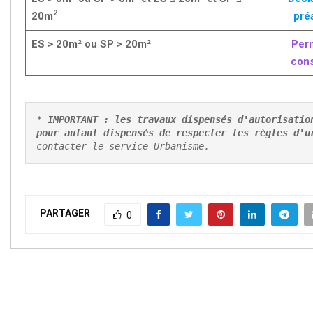
2
20m
pré
ES > 20m² ou SP > 20m²
Per
cons
* 
IMPORTANT :
les travaux dispensés d'autorisation
pour autant dispensés de respecter les règles d'u
contacter le service Urbanisme. 
PARTAGER
0