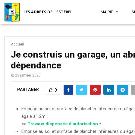
LES ADRETS DE L'ESTÉREL
MAIRIE
S
Accueil
MAIRIE
SÉCURITÉ
JEUNESSE
SANTÉ
ASSOCIATIONS
TOURISME
Je construis un garage, un abr
dépendance
ET
ET VIE
23 janvier 2023
PARTAGER
0
SOCIAL
LOCALE
Emprise au sol et surface de plancher inférieures ou égal
égale à 12m :
=>
Travaux dispensés d’autorisation
*.
Emprise au sol et surface de plancher inférieures ou éga