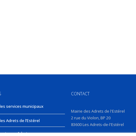
S
CONTACT
des services municipaux
Mairie des Adrets de l'Estérel
2 rue du Violon, BP 20
es Adrets de l’Estérel
83600 Les Adrets-de-l'Estérel
nts aux Adrets