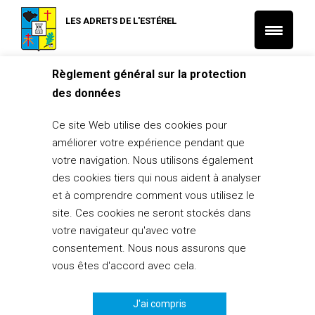
LES ADRETS DE L'ESTÉREL
Règlement général sur la protection
Accueil
des données
Qu’est-ce qu’une construction
nouvelle ?
Ce site Web utilise des cookies pour
améliorer votre expérience pendant que
26 janvier 2023
votre navigation. Nous utilisons également
des cookies tiers qui nous aident à analyser
PARTAGER
0
et à comprendre comment vous utilisez le
site. Ces cookies ne seront stockés dans
votre navigateur qu'avec votre
consentement. Nous nous assurons que
vous êtes d'accord avec cela.
Une construction nouvelle est un
nouveau bâtiment sur
un terrain nu
ou un
nouveau bâtiment indépendant des
autres structures présentes sur le terrain
.
J'ai compris