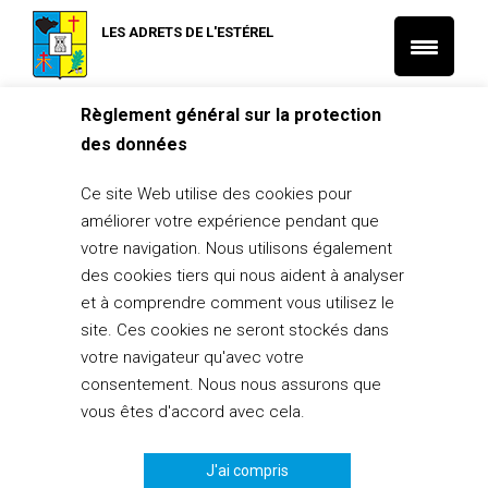
LES ADRETS DE L'ESTÉREL
Règlement général sur la protection
Accueil
L'Actu municipale
des données
10/09/24 – Un temps d’échange précieux avec le Président du
Conseil Départemental du Var
Ce site Web utilise des cookies pour
L'Actu municipale
améliorer votre expérience pendant que
10/09/24 – Un temps d’échange
votre navigation. Nous utilisons également
précieux avec le Président du Conseil
des cookies tiers qui nous aident à analyser
Départemental du Var
et à comprendre comment vous utilisez le
site. Ces cookies ne seront stockés dans
10 septembre 2024
votre navigateur qu'avec votre
consentement. Nous nous assurons que
PARTAGER
0
vous êtes d'accord avec cela.
J'ai compris