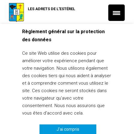
LES ADRETS DE L'ESTÉREL
Règlement général sur la protection
Accueil
L'Actu municipale
des données
17/08/24 – Retour en images sur la commémoration des 80
ans de la Libération des Adrets
Ce site Web utilise des cookies pour
L'Actu municipale
améliorer votre expérience pendant que
17/08/24 – Retour en images sur la
votre navigation. Nous utilisons également
commémoration des 80 ans de la
des cookies tiers qui nous aident à analyser
Libération des Adrets
et à comprendre comment vous utilisez le
site. Ces cookies ne seront stockés dans
23 août 2024
votre navigateur qu'avec votre
consentement. Nous nous assurons que
PARTAGER
1
vous êtes d'accord avec cela.
J'ai compris