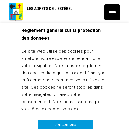
LES ADRETS DE L'ESTÉREL
Règlement général sur la protection
Accueil
L'Actu municipale
des données
28/02/2020 – Travaux en cours – Réfection de la chaussée et
de l’affaissement RD237
Ce site Web utilise des cookies pour
L'Actu municipale
Travaux et interventions
améliorer votre expérience pendant que
28/02/2020 – Travaux en cours –
votre navigation. Nous utilisons également
Réfection de la chaussée et de
des cookies tiers qui nous aident à analyser
l’affaissement RD237
et à comprendre comment vous utilisez le
site. Ces cookies ne seront stockés dans
28 février 2020
votre navigateur qu'avec votre
consentement. Nous nous assurons que
PARTAGER
0
vous êtes d'accord avec cela.
J'ai compris