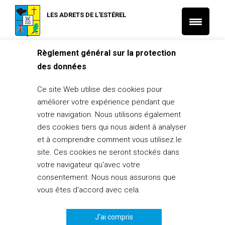
LES ADRETS DE L'ESTÉREL
Règlement général sur la protection
Accueil
CCFF
Accident et début de feu de forêt aux Adrets
des données
CCFF
Ce site Web utilise des cookies pour
Accident et début de feu de forêt aux
améliorer votre expérience pendant que
Adrets
votre navigation. Nous utilisons également
7 août 2018
des cookies tiers qui nous aident à analyser
et à comprendre comment vous utilisez le
PARTAGER
0
site. Ces cookies ne seront stockés dans
votre navigateur qu'avec votre
consentement. Nous nous assurons que
vous êtes d'accord avec cela.
J'ai compris