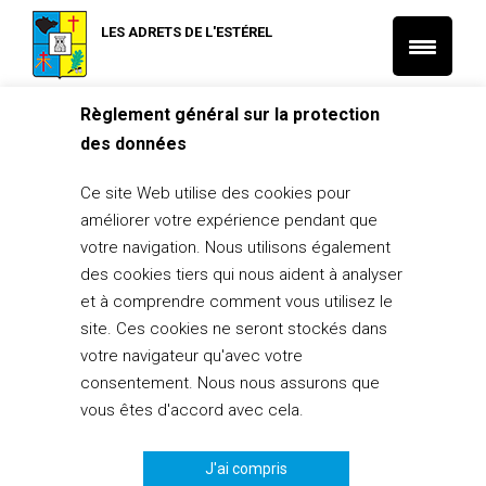
LES ADRETS DE L'ESTÉREL
Règlement général sur la protection
Accueil
L'actu des associations
L'actu de la médiathèque
des données
01/06/23 Club de lecture
L'actu de la médiathèque
L'actu des associations
Ce site Web utilise des cookies pour
01/06/23 Club de lecture
améliorer votre expérience pendant que
29 mai 2023
votre navigation. Nous utilisons également
des cookies tiers qui nous aident à analyser
PARTAGER
0
et à comprendre comment vous utilisez le
site. Ces cookies ne seront stockés dans
votre navigateur qu'avec votre
consentement. Nous nous assurons que
vous êtes d'accord avec cela.
J'ai compris