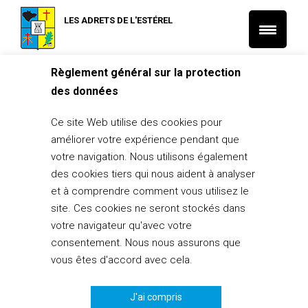
LES ADRETS DE L'ESTÉREL
Règlement général sur la protection
Accueil
L'Actu municipale
03/08/2023 – Conseil municipal
des données
L'Actu municipale
03/08/2023 – Conseil municipal
Ce site Web utilise des cookies pour
améliorer votre expérience pendant que
28 juillet 2023
votre navigation. Nous utilisons également
PARTAGER
des cookies tiers qui nous aident à analyser
2
et à comprendre comment vous utilisez le
site. Ces cookies ne seront stockés dans
votre navigateur qu'avec votre
consentement. Nous nous assurons que
vous êtes d'accord avec cela.
J'ai compris