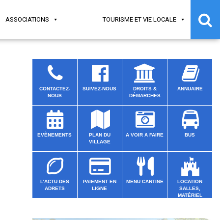
ASSOCIATIONS
TOURISME ET VIE LOCALE
CONTACTEZ-
SUIVEZ-NOUS
DROITS &
ANNUAIRE
NOUS
DÉMARCHES
EVÈNEMENTS
PLAN DU
A VOIR A FAIRE
BUS
VILLAGE
L’ACTU DES
PAIEMENT EN
MENU CANTINE
LOCATION
ADRETS
LIGNE
SALLES,
MATÉRIEL