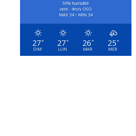
50% humidité
vent : 4m/s OSO
MAX 34 • MIN 34
27
27
26
25
°
°
°
°
DIM
LUN
MAR
MER