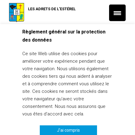
LES ADRETS DE L'ESTÉREL
Règlement général sur la protection
Accueil
L'Actu municipale
07/11/2024 – Conseil municipal
des données
L'Actu municipale
07/11/2024 – Conseil municipal
Ce site Web utilise des cookies pour
améliorer votre expérience pendant que
25 octobre 2024
votre navigation. Nous utilisons également
PARTAGER
des cookies tiers qui nous aident à analyser
3
et à comprendre comment vous utilisez le
site. Ces cookies ne seront stockés dans
votre navigateur qu'avec votre
consentement. Nous nous assurons que
vous êtes d'accord avec cela.
J'ai compris