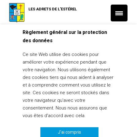
LES ADRETS DE L'ESTÉREL
Règlement général sur la protection
Accueil
L'actu des associations
des données
09/10 et 16/10/21 – Manga – Stage de dessin
L'actu de la médiathèque
L'actu des associations
Ce site Web utilise des cookies pour
09/10 et 16/10/21 – Manga – Stage
améliorer votre expérience pendant que
de dessin
votre navigation. Nous utilisons également
des cookies tiers qui nous aident à analyser
29 septembre 2021
et à comprendre comment vous utilisez le
PARTAGER
0
site. Ces cookies ne seront stockés dans
votre navigateur qu'avec votre
consentement. Nous nous assurons que
vous êtes d'accord avec cela.
J'ai compris