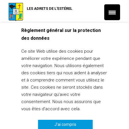
LES ADRETS DE L'ESTÉREL
Règlement général sur la protection
Accueil
L'actu Tourisme et Vie locale
des données
10/07/25 – Virgo Cortex (Pop Rock) – Festivité gratuite
L'actu Tourisme et Vie locale
Ce site Web utilise des cookies pour
10/07/25 – Virgo Cortex (Pop Rock) –
améliorer votre expérience pendant que
Festivité gratuite
votre navigation. Nous utilisons également
des cookies tiers qui nous aident à analyser
4 juillet 2025
et à comprendre comment vous utilisez le
PARTAGER
0
site. Ces cookies ne seront stockés dans
votre navigateur qu'avec votre
consentement. Nous nous assurons que
vous êtes d'accord avec cela.
J'ai compris