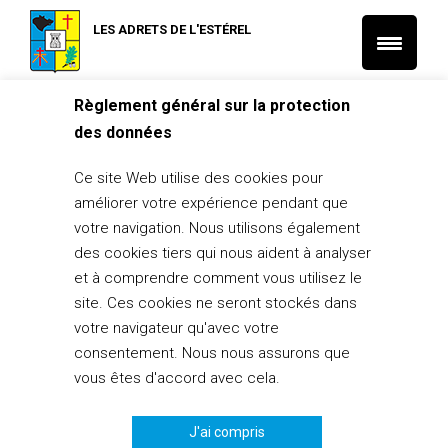
LES ADRETS DE L'ESTÉREL
Règlement général sur la protection
Accueil
L'Actu municipale
15/05/2025 – Conseil municipal
des données
L'Actu municipale
15/05/2025 – Conseil municipal
Ce site Web utilise des cookies pour
améliorer votre expérience pendant que
7 mai 2025
votre navigation. Nous utilisons également
PARTAGER
des cookies tiers qui nous aident à analyser
4
et à comprendre comment vous utilisez le
site. Ces cookies ne seront stockés dans
votre navigateur qu'avec votre
consentement. Nous nous assurons que
vous êtes d'accord avec cela.
J'ai compris