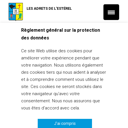
LES ADRETS DE L'ESTÉREL
Règlement général sur la protection
Accueil
L'Actu Jeunesse
des données
17/09/21: Réunion sur le thème du harcèlement scolaire
L'Actu Jeunesse
L'Actu Santé et Social
Ce site Web utilise des cookies pour
17/09/21: Réunion sur le thème du
améliorer votre expérience pendant que
harcèlement scolaire
votre navigation. Nous utilisons également
des cookies tiers qui nous aident à analyser
10 septembre 2021
et à comprendre comment vous utilisez le
PARTAGER
0
site. Ces cookies ne seront stockés dans
votre navigateur qu'avec votre
consentement. Nous nous assurons que
vous êtes d'accord avec cela.
J'ai compris