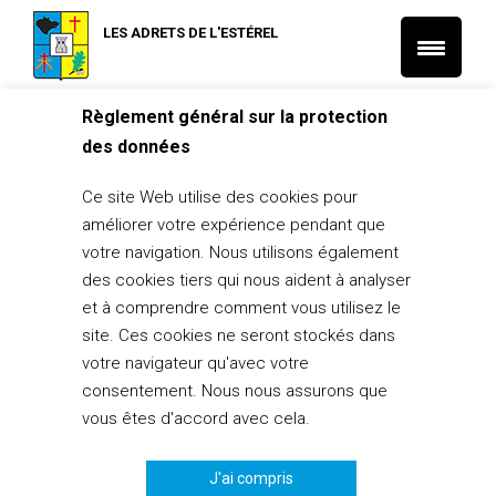
LES ADRETS DE L'ESTÉREL
Règlement général sur la protection
Accueil
L'actu des associations
L'actu de la médiathèque
des données
18/05 au 26/06/24 – Exposition « Un printemps au jardin »
L'actu de la médiathèque
L'actu des associations
Ce site Web utilise des cookies pour
18/05 au 26/06/24 – Exposition « Un
améliorer votre expérience pendant que
printemps au jardin »
votre navigation. Nous utilisons également
des cookies tiers qui nous aident à analyser
13 mai 2024
et à comprendre comment vous utilisez le
PARTAGER
1
site. Ces cookies ne seront stockés dans
votre navigateur qu'avec votre
consentement. Nous nous assurons que
vous êtes d'accord avec cela.
J'ai compris