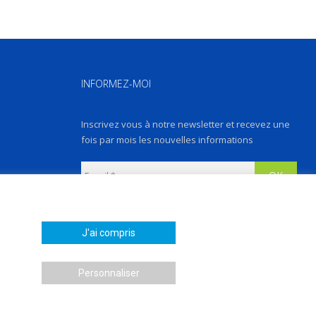
INFORMEZ-MOI
Inscrivez vous à notre newsletter et recevez une
fois par mois les nouvelles informations
Les instructions pour vous désabonner sont
incluses dans chaque message.
J'ai compris
Personnaliser