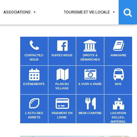
ASSOCIATIONS
TOURISME ET VIE LOCALE
CONTACTEZ-
SUIVEZ-NOUS
DROITS &
ANNUAIRE
NOUS
DÉMARCHES
EVÈNEMENTS
PLAN DU
A VOIR A FAIRE
BUS
VILLAGE
L’ACTU DES
PAIEMENT EN
MENU CANTINE
LOCATION
ADRETS
LIGNE
SALLES,
MATÉRIEL