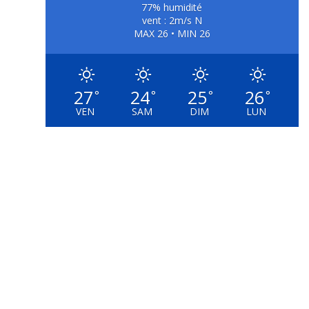
77% humidité
vent : 2m/s N
MAX 26 • MIN 26
27
24
25
26
°
°
°
°
VEN
SAM
DIM
LUN