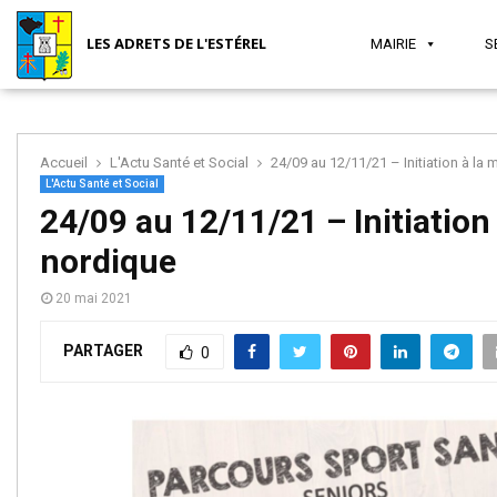
LES ADRETS DE L'ESTÉREL
MAIRIE
S
Accueil
L'Actu Santé et Social
24/09 au 12/11/21 – Initiation à la
L'Actu Santé et Social
MAIRIE
SÉCURITÉ
JEUNESSE
SANTÉ
ASSOCIATIONS
TOURISME
24/09 au 12/11/21 – Initiation
nordique
ET
ET VIE
20 mai 2021
PARTAGER
0
SOCIAL
LOCALE