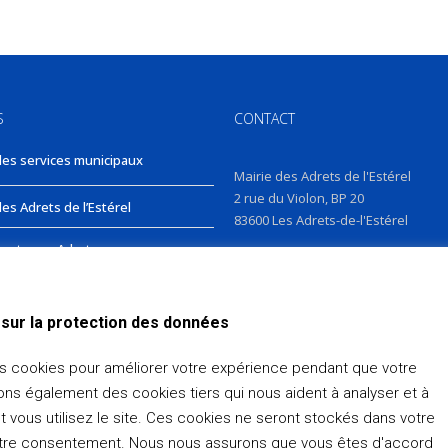
S
CONTACT
des services municipaux
Mairie des Adrets de l'Estérel
2 rue du Violon, BP 20
es Adrets de l’Estérel
83600 Les Adrets-de-l'Estérel
nts aux Adrets
E-MAIL :
Formulaire de contact
TÉLÉPHONE : 04 94 19 36 66
sur la protection des données
es cookies pour améliorer votre expérience pendant que votre
sons également des cookies tiers qui nous aident à analyser et à
ous utilisez le site. Ces cookies ne seront stockés dans votre
 en ligne (cantine)
Mentions Légales
Contact
otre consentement. Nous nous assurons que vous êtes d'accord