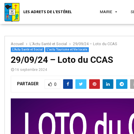
LES ADRETS DE L'ESTÉREL
MAIRIE
S
Accueil
L'Actu Santé et Social
29/09/24 – Loto du CCAS
L'Actu Santé et Social
L'actu Tourisme et Vie locale
MAIRIE
SÉCURITÉ
JEUNESSE
SANTÉ
ASSOCIATIONS
TOURISME
29/09/24 – Loto du CCAS
16 septembre 2024
ET
ET VIE
PARTAGER
0
SOCIAL
LOCALE