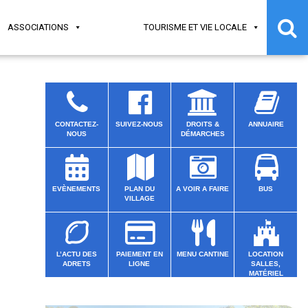
ASSOCIATIONS
TOURISME ET VIE LOCALE
CONTACTEZ-
SUIVEZ-NOUS
DROITS &
ANNUAIRE
NOUS
DÉMARCHES
EVÈNEMENTS
PLAN DU
A VOIR A FAIRE
BUS
VILLAGE
L’ACTU DES
PAIEMENT EN
MENU CANTINE
LOCATION
ADRETS
LIGNE
SALLES,
MATÉRIEL