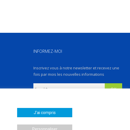
INFORMEZ-MOI
Inscrivez vous à notre newsletter et recevez une
fois par mois les nouvelles informations
Les instructions pour vous désabonner sont
incluses dans chaque message.
J'ai compris
Personnaliser