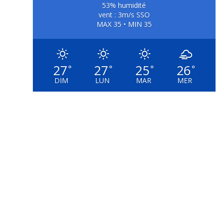
53% humidité
vent : 3m/s SSO
MAX 35 • MIN 35
27
27
25
26
°
°
°
°
DIM
LUN
MAR
MER