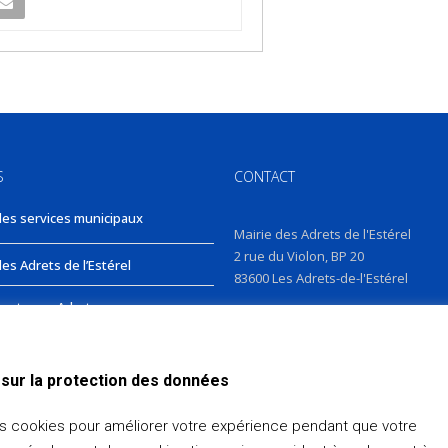
S
CONTACT
des services municipaux
Mairie des Adrets de l'Estérel
2 rue du Violon, BP 20
es Adrets de l’Estérel
83600 Les Adrets-de-l'Estérel
nts aux Adrets
E-MAIL :
Formulaire de contact
TÉLÉPHONE : 04 94 19 36 66
sur la protection des données
es cookies pour améliorer votre expérience pendant que votre