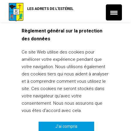
LES ADRETS DE L'ESTÉREL
Règlement général sur la protection
Accueil
L'Actu Santé et Social
des données
Atelier gratuit – Bien être par la Sophrologie – du 28/09 au
16/11/21
Ce site Web utilise des cookies pour
L'Actu Santé et Social
améliorer votre expérience pendant que
Atelier gratuit – Bien être par la
votre navigation. Nous utilisons également
Sophrologie – du 28/09 au 16/11/21
des cookies tiers qui nous aident à analyser
21 septembre 2021
et à comprendre comment vous utilisez le
site. Ces cookies ne seront stockés dans
PARTAGER
0
votre navigateur qu'avec votre
consentement. Nous nous assurons que
vous êtes d'accord avec cela.
J'ai compris