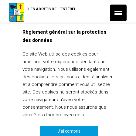
LES ADRETS DE L'ESTÉREL
Règlement général sur la protection
Accueil
L'Actu Santé et Social
des données
Atelier gratuit – Entrainer sa mémoire – du 21/03 au 23/05/22
L'Actu Santé et Social
Ce site Web utilise des cookies pour
Atelier gratuit – Entrainer sa mémoire
améliorer votre expérience pendant que
– du 21/03 au 23/05/22
votre navigation. Nous utilisons également
des cookies tiers qui nous aident à analyser
22 février 2022
et à comprendre comment vous utilisez le
PARTAGER
0
site. Ces cookies ne seront stockés dans
votre navigateur qu'avec votre
consentement. Nous nous assurons que
vous êtes d'accord avec cela.
J'ai compris