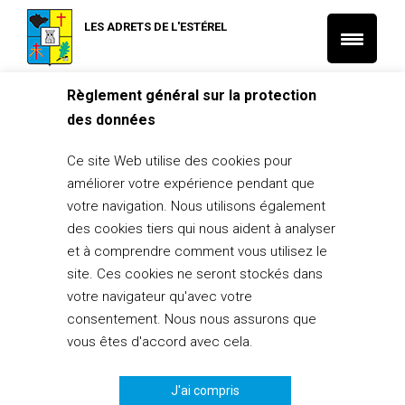
LES ADRETS DE L'ESTÉREL
Règlement général sur la protection
Accueil
L'actu des associations
des données
CLP Estérel – Saint-Cassien : Assemblée générale 2021
L'actu des associations
Ce site Web utilise des cookies pour
CLP Estérel – Saint-Cassien :
améliorer votre expérience pendant que
Assemblée générale 2021
votre navigation. Nous utilisons également
des cookies tiers qui nous aident à analyser
30 août 2021
et à comprendre comment vous utilisez le
PARTAGER
0
site. Ces cookies ne seront stockés dans
votre navigateur qu'avec votre
consentement. Nous nous assurons que
vous êtes d'accord avec cela.
Le 18 septembre à 17h00, Placette du Jeu de Boules
J'ai compris