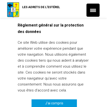
LES ADRETS DE L'ESTÉREL
Règlement général sur la protection
Accueil
L'Actu municipale
des données
Fin d’année – Fermeture exceptionnelle de la Mairie
L'Actu municipale
Ce site Web utilise des cookies pour
Fin d’année – Fermeture
améliorer votre expérience pendant que
exceptionnelle de la Mairie
votre navigation. Nous utilisons également
des cookies tiers qui nous aident à analyser
22 décembre 2020
et à comprendre comment vous utilisez le
PARTAGER
0
site. Ces cookies ne seront stockés dans
votre navigateur qu'avec votre
consentement. Nous nous assurons que
vous êtes d'accord avec cela.
Le 24 décembre à 12h00, Les Adrets de l'Estérel
J'ai compris