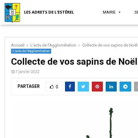
LES ADRETS DE L'ESTÉREL
MAIRIE
S
Accueil
L'actu de l'Agglomération
Collecte de vos sapins de Noë
L'actu de l'Agglomération
MAIRIE
SÉCURITÉ
JEUNESSE
SANTÉ
ASSOCIATIONS
TOURISME
Collecte de vos sapins de Noë
7 janvier 2022
ET
ET VIE
PARTAGER
0
SOCIAL
LOCALE