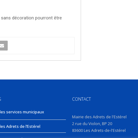
 et sans décoration pourront être
S
CONTACT
des services municipaux
Mairie des Adrets de l'Estérel
2 rue du Violon, BP 20
es Adrets de l’Estérel
83600 Les Adrets-de-l'Estérel