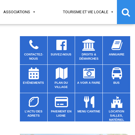
ASSOCIATIONS
TOURISME ET VIE LOCALE
CONTACTEZ-
SUIVEZ-NOUS
DROITS &
ANNUAIRE
NOUS
DÉMARCHES
EVÈNEMENTS
PLAN DU
A VOIR A FAIRE
BUS
VILLAGE
L’ACTU DES
PAIEMENT EN
MENU CANTINE
LOCATION
ADRETS
LIGNE
SALLES,
MATÉRIEL