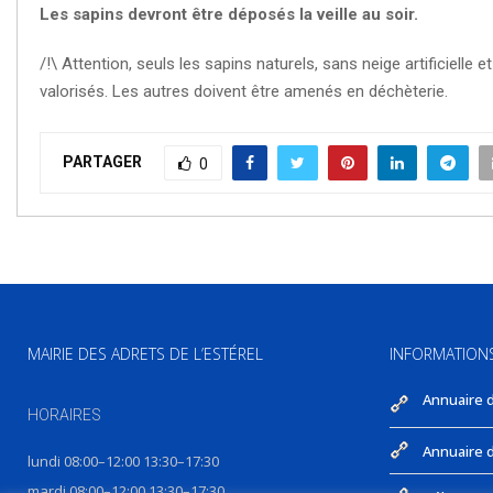
Les sapins devront être déposés la veille au soir.
/!\ Attention, seuls les sapins naturels, sans neige artificielle
valorisés. Les autres doivent être amenés en déchèterie.
PARTAGER
0
MAIRIE DES ADRETS DE L’ESTÉREL
INFORMATION
Annuaire 
HORAIRES
Annuaire d
lundi 08:00–12:00 13:30–17:30
mardi 08:00–12:00 13:30–17:30