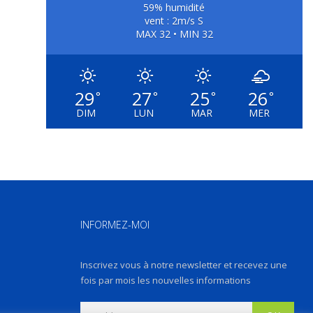
59% humidité
vent : 2m/s S
MAX 32 • MIN 32
29
27
25
26
°
°
°
°
DIM
LUN
MAR
MER
INFORMEZ-MOI
Inscrivez vous à notre newsletter et recevez une
fois par mois les nouvelles informations