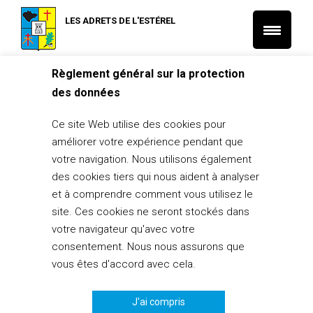
LES ADRETS DE L'ESTÉREL
Règlement général sur la protection
Accueil
L'actu des associations
des données
Sapeurs-Pompiers – Distribution du calendrier 2023
L'actu des associations
Ce site Web utilise des cookies pour
Sapeurs-Pompiers – Distribution du
améliorer votre expérience pendant que
calendrier 2023
votre navigation. Nous utilisons également
des cookies tiers qui nous aident à analyser
21 octobre 2022
et à comprendre comment vous utilisez le
PARTAGER
0
site. Ces cookies ne seront stockés dans
votre navigateur qu'avec votre
consentement. Nous nous assurons que
vous êtes d'accord avec cela.
J'ai compris