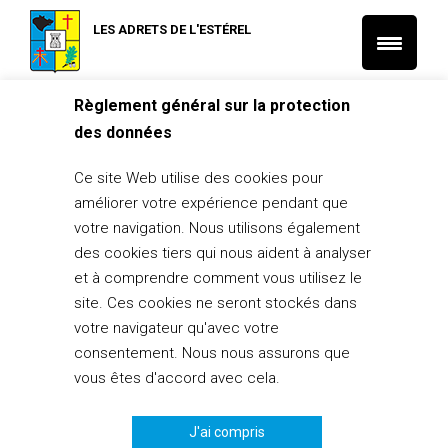
LES ADRETS DE L'ESTÉREL
Règlement général sur la protection
Accueil
Artistes
des données
Catégorie: Artistes
Ce site Web utilise des cookies pour
améliorer votre expérience pendant que
Evelyne Ballestra
Peintre
+33 (0)6 12 73 57 35
votre navigation. Nous utilisons également
des cookies tiers qui nous aident à analyser
Françoise Meneveux-Ducoux
Sculpteur
et à comprendre comment vous utilisez le
animalier
site. Ces cookies ne seront stockés dans
votre navigateur qu'avec votre
Gérard Hunot
Artiste polyvalent
consentement. Nous nous assurons que
vous êtes d'accord avec cela.
Nicola Rosini Di Santi
Artist
+33 (0)6 09 69 62 73
e contemporain
J'ai compris