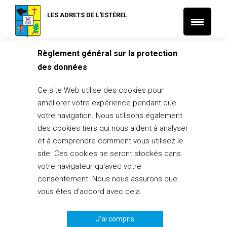
LES ADRETS DE L'ESTÉREL
Règlement général sur la protection
Accueil
L'Actu municipale
des données
Autoroute A8 Vinci Autoroutes rénove les chaussées entre Les
Adrets-de-l’Estérel et Mougins
Ce site Web utilise des cookies pour
L'Actu municipale
Travaux et interventions
améliorer votre expérience pendant que
Autoroute A8 Vinci Autoroutes rénove
votre navigation. Nous utilisons également
les chaussées entre Les Adrets-de-
des cookies tiers qui nous aident à analyser
l’Estérel et Mougins
et à comprendre comment vous utilisez le
site. Ces cookies ne seront stockés dans
27 novembre 2018
votre navigateur qu'avec votre
consentement. Nous nous assurons que
PARTAGER
0
vous êtes d'accord avec cela.
J'ai compris