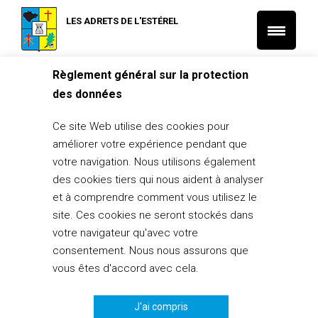
LES ADRETS DE L'ESTÉREL
Règlement général sur la protection
Accueil
L'Actu municipale
des données
Collecte des déchets – Changement des jours de tournée à
partir du 16/09
Ce site Web utilise des cookies pour
L'actu de l'Agglomération
L'Actu municipale
améliorer votre expérience pendant que
Collecte des déchets – Changement
votre navigation. Nous utilisons également
des jours de tournée à partir du 16/09
des cookies tiers qui nous aident à analyser
et à comprendre comment vous utilisez le
16 septembre 2024
site. Ces cookies ne seront stockés dans
votre navigateur qu'avec votre
PARTAGER
0
consentement. Nous nous assurons que
vous êtes d'accord avec cela.
J'ai compris