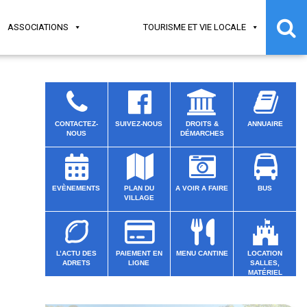
ASSOCIATIONS
TOURISME ET VIE LOCALE
CONTACTEZ-
SUIVEZ-NOUS
DROITS &
ANNUAIRE
NOUS
DÉMARCHES
EVÈNEMENTS
PLAN DU
A VOIR A FAIRE
BUS
VILLAGE
L’ACTU DES
PAIEMENT EN
MENU CANTINE
LOCATION
ADRETS
LIGNE
SALLES,
MATÉRIEL