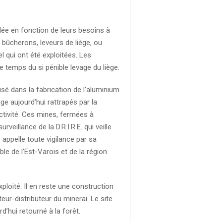
lée en fonction de leurs besoins à
t bûcherons, leveurs de liège, ou
l qui ont été exploitées. Les
e temps du si pénible levage du liège.
lisé dans la fabrication de l’aluminium
e aujourd’hui rattrapés par la
ctivité. Ces mines, fermées à
veillance de la D.R.I.R.E. qui veille
 appelle toute vigilance par sa
le de l’Est-Varois et de la région
ploité. Il en reste une construction
teur-distributeur du minerai. Le site
d’hui retourné à la forêt.