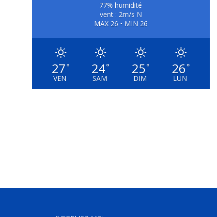
77% humidité
vent : 2m/s N
MAX 26 • MIN 26
27
24
25
26
°
°
°
°
VEN
SAM
DIM
LUN