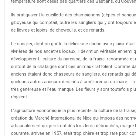
température sont celles des quartiers des Bastians, du Couven
Ils pratiquaient la cueillette des champignons (cèpes et sangui
giboyeuse qui comptait, outre les sangliers qui y ont toujours
de lièvres et lapins, de chevreuils, et de renards.
Le sanglier, dont on goûte la délicieuse daube avec plaisir étai
vivrières de nos ancêtres locaux. Il devint un véritable ennem
développèrent : culture du narcisse, de la fraise, renommée e
surtout de la châtaigne dont ces animaux raffolent. Comme dan
anciens étaient donc chasseurs de sangliers, de renards qui dév
quelques autres animaux destinés à améliorer un ordinaire … très 
très généreuse et l’eau manque. Les fleurs y sont toutefois plu
régalent.
L’agriculture économique la plus récente, la culture de la fraise
création du Marché International de Nice qui imposa des normes
artisanalement qui perdirent dès lors leurs débouchés, malgré l
courante, arrivée en 1957, était trop chère et trop rare pour co