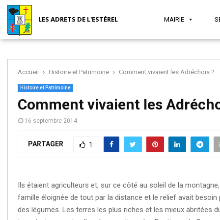
LES ADRETS DE L'ESTÉREL
MAIRIE
S
Accueil
Histoire et Patrimoine
Comment vivaient les Adréchois ?
MAIRIE
SÉCURITÉ
JEUNESSE
SANTÉ
ASSOCIATIONS
TOURISME
Histoire et Patrimoine
Comment vivaient les Adrécho
16 septembre 2014
ET
ET VIE
PARTAGER
1
SOCIAL
LOCALE
Ils étaient agriculteurs et, sur ce côté au soleil de la montagne,
famille éloignée de tout par la distance et le relief avait besoin 
des légumes. Les terres les plus riches et les mieux abritées d