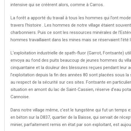
intensive qui se créèrent alors, comme à Carros.
La forêt a apporté du travail à tous les hommes qui l’ont mode
travers l’histoire . Les hommes de notre village étaient souven
charbonniers. Puis ce sont les ressources minérales de l’Estére
hommes travaillaient dans les mines mais se réservaient l’été l
L’exploitation industrielle de spath-fluor (Garrot, Fontsante) uti
envoya au fond des puits beaucoup de jeunes hommes du villag
cinquantaine et la douleur des blessures reçues pendant leur a
l’exploitation depuis la fin des années 80 sont placées sous la sur
au respect de la sécurité sur ces sites. Fontsante en particulier
situation en amont du lac de Saint-Cassien, réserve d’eau potab
Cannoise.
Dans notre village même, c’est le tungstène qui fut un temps ex
en béton sur la D837, quartier de la Baisse, qui servait de récep
minier, parfaitement remis en état par son exploitant, est aujour