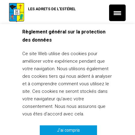
LES ADRETS DE L'ESTÉREL
Règlement général sur la protection
Accueil
L'actu des associations
des données
Médiathèque – Abonnement Mediatem gratuit pendant le
confinement
Ce site Web utilise des cookies pour
L'actu de la médiathèque
L'actu des associations
améliorer votre expérience pendant que
Médiathèque – Abonnement
votre navigation. Nous utilisons également
Mediatem gratuit pendant le
des cookies tiers qui nous aident à analyser
confinement
et à comprendre comment vous utilisez le
site. Ces cookies ne seront stockés dans
30 mars 2020
votre navigateur qu'avec votre
consentement. Nous nous assurons que
PARTAGER
0
vous êtes d'accord avec cela.
J'ai compris