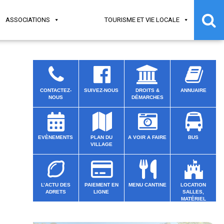
ASSOCIATIONS
TOURISME ET VIE LOCALE
CONTACTEZ-
SUIVEZ-NOUS
DROITS &
ANNUAIRE
NOUS
DÉMARCHES
EVÈNEMENTS
PLAN DU
A VOIR A FAIRE
BUS
VILLAGE
L’ACTU DES
PAIEMENT EN
MENU CANTINE
LOCATION
ADRETS
LIGNE
SALLES,
MATÉRIEL