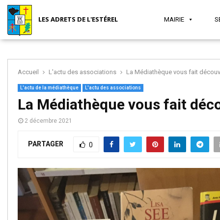
LES ADRETS DE L'ESTÉREL
MAIRIE
S
Accueil
L'actu des associations
La Médiathèque vous fait découvrir
MAIRIE
SÉCURITÉ
JEUNESSE
SANTÉ
ASSOCIATIONS
TOURISME
L'actu de la médiathèque
L'actu des associations
La Médiathèque vous fait décou
2 décembre 2021
ET
ET VIE
PARTAGER
0
SOCIAL
LOCALE