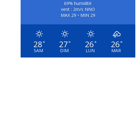
69% humidité
vent : 2m/s NNO
MAX 29 • MIN 29
28
27
26
26
°
°
°
°
SAM
DIM
LUN
MAR