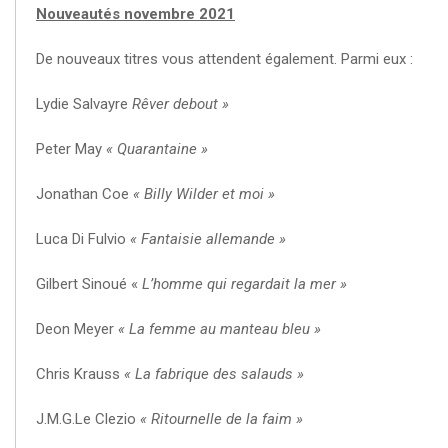
Nouveautés novembre 2021
De nouveaux titres vous attendent également. Parmi eux :
Lydie Salvayre
Rêver debout »
Peter May
« Quarantaine »
Jonathan Coe
« Billy Wilder et moi »
Luca Di Fulvio
« Fantaisie allemande »
Gilbert Sinoué «
L’homme qui regardait la mer »
Deon Meyer
« La femme au manteau bleu »
Chris Krauss
« La fabrique des salauds »
J.M.G.Le Clezio
« Ritournelle de la faim »