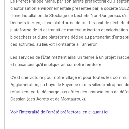
Le Préfet Philippe Mahé, par son arrêté préfectoral du 3 septe
d’autorisation environnementale présentée par la société SUEZ
d’une Installation de Stockage de Déchets Non-Dangereux, d’un
Déchets Inertes, d’une plateforme de tri et transit de déchets 
plateforme de tri et transit de matériaux inertes et valorisatio
biodéchets et d’une plateforme dédiée au partenariat d’entrep
ces activités, au lieu-dit Fontsante à Tanneron.
Les services de l’Etat mettent ainsi un terme à un projet inac
et nuisances qu’il impliquerait sur notre territoire.
C’est une victoire pour notre village et pour toutes les commu
Agglomération, du Pays de Fayence et des villes limitrophes d
refusaient cette décharge aux côtés des associations de défens
Cassien (des Adrets et de Montauroux).
Voir l’intégralité de l’arrêté préfectoral en cliquant ici