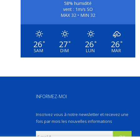
58% humidité
vent : 1m/s SO
MAX 32 • MIN 32
26
27
26
26
°
°
°
°
SAM
DIM
LUN
MAR
INFORMEZ-MOI
Inscrivez vous à notre newsletter et recevez une
fois par mois les nouvelles informations