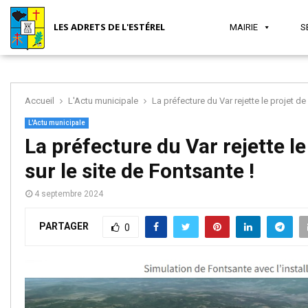
LES ADRETS DE L'ESTÉREL
MAIRIE
S
Accueil
L'Actu municipale
La préfecture du Var rejette le projet de
MAIRIE
SÉCURITÉ
JEUNESSE
SANTÉ
ASSOCIATIONS
TOURISME
L'Actu municipale
La préfecture du Var rejette le
sur le site de Fontsante !
ET
ET VIE
4 septembre 2024
PARTAGER
SOCIAL
LOCALE
0