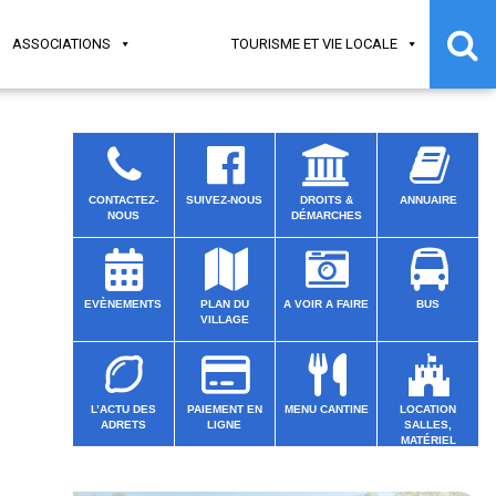
ASSOCIATIONS
TOURISME ET VIE LOCALE
CONTACTEZ-
SUIVEZ-NOUS
DROITS &
ANNUAIRE
NOUS
DÉMARCHES
EVÈNEMENTS
PLAN DU
A VOIR A FAIRE
BUS
VILLAGE
L’ACTU DES
PAIEMENT EN
MENU CANTINE
LOCATION
ADRETS
LIGNE
SALLES,
MATÉRIEL