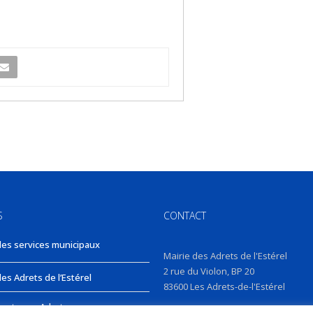
S
CONTACT
des services municipaux
Mairie des Adrets de l'Estérel
2 rue du Violon, BP 20
es Adrets de l’Estérel
83600 Les Adrets-de-l'Estérel
nts aux Adrets