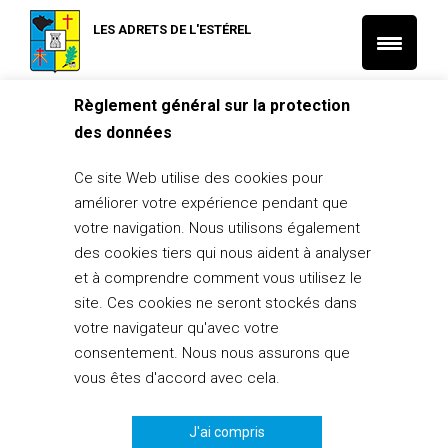
LES ADRETS DE L'ESTÉREL
Règlement général sur la protection
Accueil
Histoire et Patrimoine
des données
Lire nos paysages dans le contexte
Ce site Web utilise des cookies pour
Histoire et Patrimoine
améliorer votre expérience pendant que
Lire nos paysages dans le contexte
votre navigation. Nous utilisons également
16 septembre 2014
des cookies tiers qui nous aident à analyser
et à comprendre comment vous utilisez le
PARTAGER
1
site. Ces cookies ne seront stockés dans
votre navigateur qu'avec votre
consentement. Nous nous assurons que
vous êtes d'accord avec cela.
J'ai compris