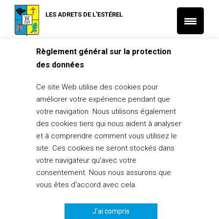
LES ADRETS DE L'ESTÉREL
Règlement général sur la protection
Accueil
L'Actu Santé et Social
des données
[Terminé] Prévention Active Sénior – Un Programme de remise
en forme offert
Ce site Web utilise des cookies pour
L'Actu Santé et Social
améliorer votre expérience pendant que
[Terminé] Prévention Active Sénior –
votre navigation. Nous utilisons également
Un Programme de remise en forme
des cookies tiers qui nous aident à analyser
offert
et à comprendre comment vous utilisez le
site. Ces cookies ne seront stockés dans
2 octobre 2019
votre navigateur qu'avec votre
consentement. Nous nous assurons que
PARTAGER
0
vous êtes d'accord avec cela.
J'ai compris