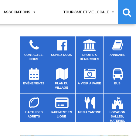
ASSOCIATIONS
TOURISME ET VIE LOCALE
CONTACTEZ-
SUIVEZ-NOUS
DROITS &
ANNUAIRE
NOUS
DÉMARCHES
EVÈNEMENTS
PLAN DU
A VOIR A FAIRE
BUS
VILLAGE
L’ACTU DES
PAIEMENT EN
MENU CANTINE
LOCATION
ADRETS
LIGNE
SALLES,
MATÉRIEL