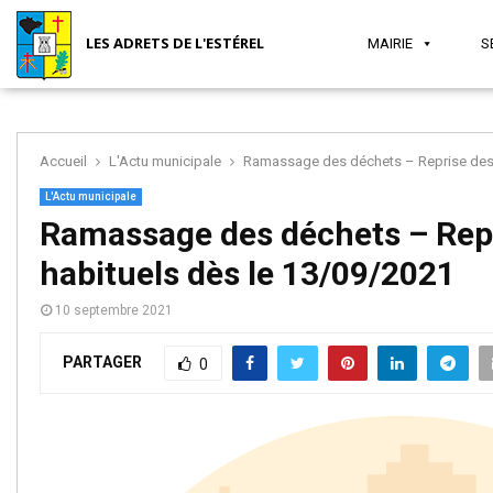
LES ADRETS DE L'ESTÉREL
MAIRIE
S
Accueil
L'Actu municipale
Ramassage des déchets – Reprise des h
MAIRIE
SÉCURITÉ
JEUNESSE
SANTÉ
ASSOCIATIONS
TOURISME
L'Actu municipale
Ramassage des déchets – Repr
habituels dès le 13/09/2021
ET
ET VIE
10 septembre 2021
PARTAGER
SOCIAL
LOCALE
0