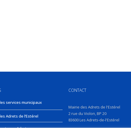
S
CONTACT
des services municipaux
Mairie des Adrets de l'Estérel
2 rue du Violon, BP 20
es Adrets de l’Estérel
83600 Les Adrets-de-l'Estérel
nts aux Adrets