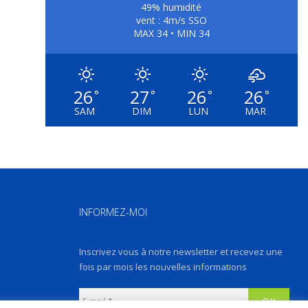
49% humidité
vent : 4m/s SSO
MAX 34 • MIN 34
26
27
26
26
°
°
°
°
SAM
DIM
LUN
MAR
INFORMEZ-MOI
Inscrivez vous à notre newsletter et recevez une
fois par mois les nouvelles informations