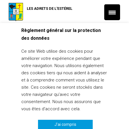
LES ADRETS DE L'ESTÉREL
Règlement général sur la protection
Accueil
L'Actu municipale
des données
Recours gracieux non reconnaissance de l’état de catastrophe
naturelles
Ce site Web utilise des cookies pour
L'Actu municipale
améliorer votre expérience pendant que
Recours gracieux non reconnaissance
votre navigation. Nous utilisons également
de l’état de catastrophe naturelles
des cookies tiers qui nous aident à analyser
et à comprendre comment vous utilisez le
14 janvier 2019
site. Ces cookies ne seront stockés dans
votre navigateur qu'avec votre
PARTAGER
0
consentement. Nous nous assurons que
vous êtes d'accord avec cela.
J'ai compris