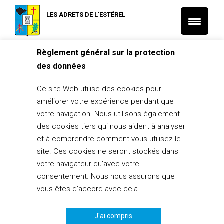
LES ADRETS DE L'ESTÉREL
Règlement général sur la protection
Accueil
Histoire et Patrimoine
des données
Saint Marc Saint Patron des Adrets de l’Estérel
Ce site Web utilise des cookies pour
Histoire et Patrimoine
L'actu Tourisme et Vie locale
améliorer votre expérience pendant que
Saint Marc Saint Patron des Adrets de
votre navigation. Nous utilisons également
l’Estérel
des cookies tiers qui nous aident à analyser
16 septembre 2014
et à comprendre comment vous utilisez le
site. Ces cookies ne seront stockés dans
PARTAGER
0
votre navigateur qu'avec votre
consentement. Nous nous assurons que
vous êtes d'accord avec cela.
J'ai compris
La Saint Marc est célébrée le 25 Avril et dans notre