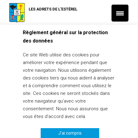
LES ADRETS DE L'ESTÉREL
Règlement général sur la protection
Accueil
L'Actu municipale
des données
SMIDDEV – Biodéchets & déchets verts – Programme 2024
Ce site Web utilise des cookies pour
L'Actu municipale
améliorer votre expérience pendant que
SMIDDEV – Biodéchets & déchets
votre navigation. Nous utilisons également
verts – Programme 2024
des cookies tiers qui nous aident à analyser
1 février 2024
et à comprendre comment vous utilisez le
site. Ces cookies ne seront stockés dans
PARTAGER
0
votre navigateur qu'avec votre
consentement. Nous nous assurons que
vous êtes d'accord avec cela.
J'ai compris